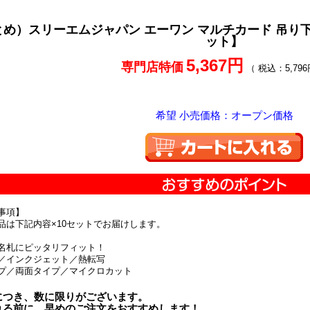
め）スリーエムジャパン エーワン マルチカード 吊り下げ
ット】
5,367円
専門店特価
（ 税込：5,796
希望 小売価格：オープン価格
事項】
品は下記内容×10セットでお届けします。
名札にピッタリフィット！
／インクジェット／熱転写
プ／両面タイプ／マイクロカット
につき、数に限りがございます。
れる前に、早めのご注文をおすすめします！