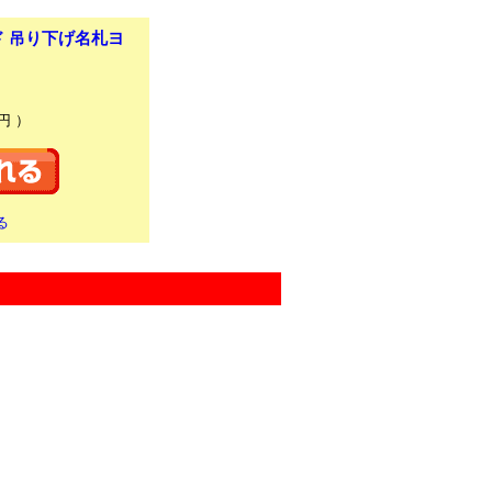
ド 吊り下げ名札ヨ
円 ）
る