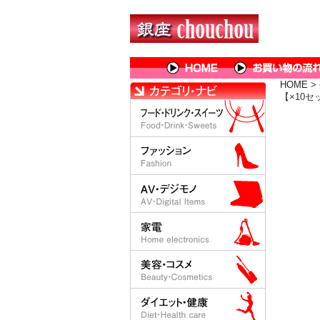
HOME
>
【×10セ