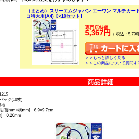
（まとめ）スリーエムジャパン エーワン マルチカー
コ特大用(A4)【×10セット】
専門店特価
5,367円
（ 税込：5,796
＞＞もっと詳しく見る
＞＞この商品について質問す
215
パック(10枚)
無地
[縦mm×横mm] 6.9×9.7cm
] 0.20mm