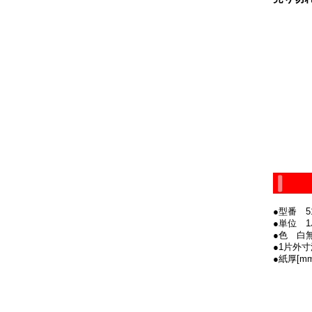
●型番 51
●単位 1
●色 白
●1片外寸法
●紙厚[mm