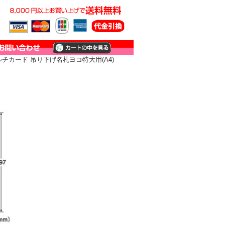
チカード 吊り下げ名札ヨコ特大用(A4)