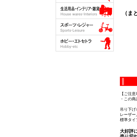
（まと
【ご注意
・この商
吊り下げ
レーザー
標準タイ
大好評
売り切