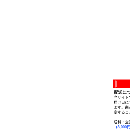
配送に
当サイト
届け日に
ます。商
定するこ
送料：全
（8,0