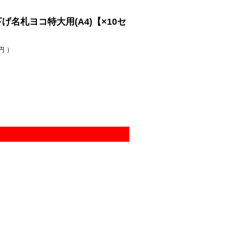
名札ヨコ特大用(A4)【×10セ
円 ）