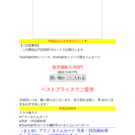
▼商品のおすすめポイント▼
【ご注意事項】
・この商品は下記内容×3セットでお届けします。
TimeP@CKIIIシリーズ、ProP@CKシリーズ用タイムカード
販売価格:5,433円
(税込:5,867円)
ベストプライスでご提供
大好評につき、数に限りがございます。売り切れる前に、早 めのご注
文をおすすめします！
▼商品詳細▼
１００枚入り
●アマノタイムカード
●月末・15日締め用
●TimeP@CKカード６欄印字Ａ<タイムレコーダー>
（まとめ）アマノ タイムカード 月末・15日締め用