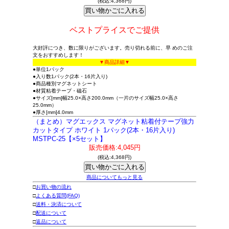
(税込:4,368円)
ベストプライスでご提供
大好評につき、数に限りがございます。売り切れる前に、早 めのご注
文をおすすめします！
▼商品詳細▼
●単位1パック
●入り数1パック(2本・16片入り)
●商品種別マグネットシート
●材質粘着テープ・磁石
●サイズ[mm]幅25.0×高さ200.0mm（一片のサイズ幅25.0×高さ
25.0mm）
●厚さ[mm]4.0mm
（まとめ）マグエックス マグネット粘着付テープ強力
カットタイプ ホワイト 1パック(2本・16片入り)
MSTPC-25【×5セット】
販売価格:4,045円
(税込:4,368円)
商品についてもっと見る
□
お買い物の流れ
□
よくある質問(FAQ)
□
送料・決済について
□
配送について
□
返品について