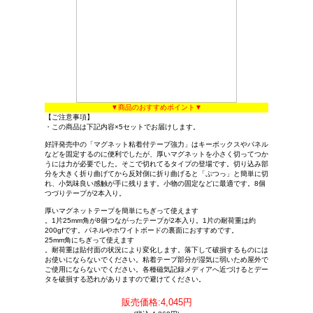
▼商品のおすすめポイント▼
【ご注意事項】
・この商品は下記内容×5セットでお届けします。
好評発売中の「マグネット粘着付テープ強力」はキーボックスやパネル
などを固定するのに便利でしたが、厚いマグネットを小さく切ってつか
うには力が必要でした。そこで切れてるタイプの登場です。切り込み部
分を大きく折り曲げてから反対側に折り曲げると「ぷつっ」と簡単に切
れ、小気味良い感触が手に残ります。小物の固定などに最適です。8個
つづりテープが2本入り。
厚いマグネットテープを簡単にちぎって使えます
。1片25mm角が8個つながったテープが2本入り。1片の耐荷重は約
200gfです。パネルやホワイトボードの裏面におすすめです。
25mm角にちぎって使えます
。耐荷重は貼付面の状況により変化します。落下して破損するものには
お使いにならないでください。粘着テープ部分が湿気に弱いため屋外で
ご使用にならないでください。各種磁気記録メディアへ近づけるとデー
タを破損する恐れがありますので避けてください。
販売価格:4,045円