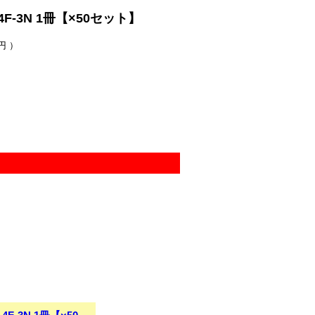
F-3N 1冊【×50セット】
円 ）