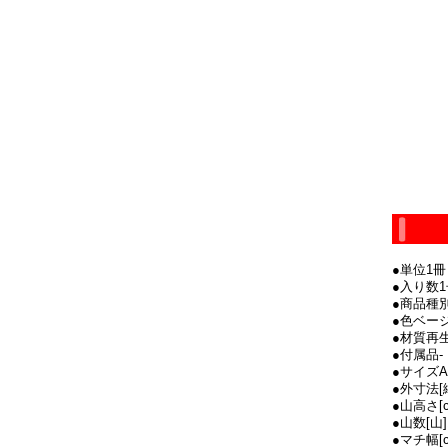
●単位1冊
●入り数1
●商品種
●色ベー
●材質再
●付属品-
●サイズA
●外寸法[縦
●山高さ[c
●山数[山]
●マチ幅[c