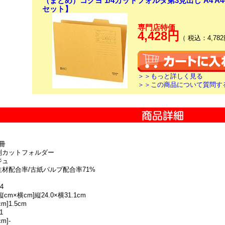
（まとめ）コクヨ 1/4カットフォルダ第3見出し A4 A4-4
セット】
専門店特価
4,428円
（ 税込：4,782
＞＞もっと詳しく見る
＞＞この商品について質問す
冊
別カットフォルダー
ジュ
生材配合率/古紙パルプ配合率71%
4
cm×横cm]縦24.0×横31.1cm
m]1.5cm
1
m]-