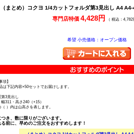
（まとめ）コクヨ 1/4カットフォルダ第3見出し A4 A4-4
4,428円
専門店特価
（ 税込：4,782
希望 小売価格：オープン価格
事項】
品は下記内容×50セットでお届けします。
置第3見出し
幅311・高さ240（+15）
の（ ）内は山高さを表します。
につき、数に限りがございます。
れる前に、早めのご注文をおすすめします！