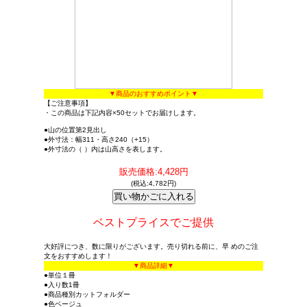
▼商品のおすすめポイント▼
【ご注意事項】
・この商品は下記内容×50セットでお届けします。
●山の位置第2見出し
●外寸法：幅311・高さ240（+15）
●外寸法の（ ）内は山高さを表します。
販売価格:4,428円
(税込:4,782円)
ベストプライスでご提供
大好評につき、数に限りがございます。売り切れる前に、早 めのご注
文をおすすめします！
▼商品詳細▼
●単位１冊
●入り数1冊
●商品種別カットフォルダー
●色ベージュ