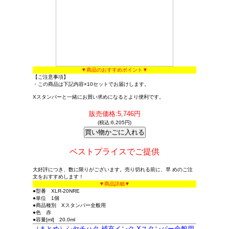
▼商品のおすすめポイント▼
【ご注意事項】
・この商品は下記内容×10セットでお届けします。
Xスタンパーと一緒にお買い求めになるとより便利です。
販売価格:5,746円
(税込:6,205円)
ベストプライスでご提供
大好評につき、数に限りがございます。売り切れる前に、早 めのご注
文をおすすめします！
▼商品詳細▼
●型番 XLR-20NRE
●単位 1個
●商品種別 Xスタンパー全般用
●色 赤
●容量[ml] 20.0ml
（まとめ）シヤチハタ 補充インク Xスタンパー全般用