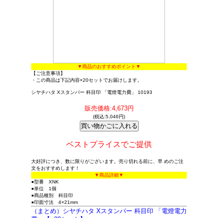
▼商品のおすすめポイント▼
【ご注意事項】
・この商品は下記内容×20セットでお届けします。
シヤチハタ Xスタンパー 科目印 「電燈電力費」 10193
販売価格:4,673円
(税込:5,046円)
ベストプライスでご提供
大好評につき、数に限りがございます。売り切れる前に、早 めのご注
文をおすすめします！
▼商品詳細▼
●型番 XNK
●単位 1個
●商品種別 科目印
●印面寸法 4×21mm
（まとめ）シヤチハタ Xスタンパー 科目印 「電燈電力