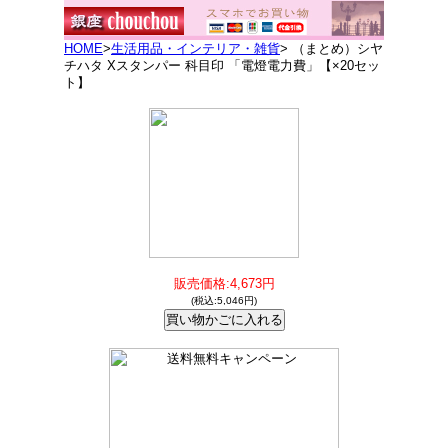
HOME
>
生活用品・インテリア・雑貨
> （まとめ）シヤ
チハタ Xスタンパー 科目印 「電燈電力費」【×20セッ
ト】
販売価格:4,673円
(税込:5,046円)