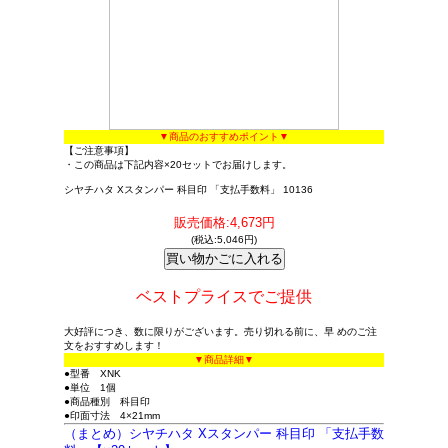
▼商品のおすすめポイント▼
【ご注意事項】
・この商品は下記内容×20セットでお届けします。
シヤチハタ Xスタンパー 科目印 「支払手数料」 10136
販売価格:4,673円
(税込:5,046円)
ベストプライスでご提供
大好評につき、数に限りがございます。売り切れる前に、早 めのご注
文をおすすめします！
▼商品詳細▼
●型番 XNK
●単位 1個
●商品種別 科目印
●印面寸法 4×21mm
（まとめ）シヤチハタ Xスタンパー 科目印 「支払手数