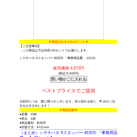
▼商品のおすすめポイント▼
【ご注意事項】
・この商品は下記内容×20セットでお届けします。
シヤチハタ Xスタンパー 科目印 「事務用品費」 10131
販売価格:4,673円
(税込:5,046円)
ベストプライスでご提供
大好評につき、数に限りがございます。売り切れる前に、早 めのご注
文をおすすめします！
▼商品詳細▼
●型番 XNK
●単位 1個
●商品種別 科目印
●印面寸法 4×21mm
（まとめ）シヤチハタ Xスタンパー 科目印 「事務用品