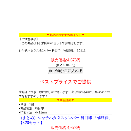
▼商品のおすすめポイント▼
【ご注意事項】
・この商品は下記内容×20セットでお届けします。
シヤチハタ Xスタンパー 科目印 「修繕費」 10111
販売価格:4,673円
(税込:5,046円)
ベストプライスでご提供
大好評につき、数に限りがございます。売り切れる前に、早 めのご注
文をおすすめします！
▼商品詳細▼
●単位 1個
●商品種別 科目印
●印面寸法 4×21mm
（まとめ）シヤチハタ Xスタンパー 科目印 「修繕費」
【×20セット】
販売価格:4,673円