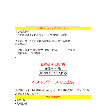
▼商品のおすすめポイント▼
【ご注意事項】
・この商品は下記内容×10セットでお届けします。
省電力。明るさ同じで10%節電※（株）オーム電機
社従来品比
。定格：100／110V-90W、形状：PS45、仕上：クリア
。定格寿命：2000時間
。
販売価格:5,807円
(税込:6,271円)
ベストプライスでご提供
大好評につき、数に限りがございます。売り切れる前に、早 めのご注
文をおすすめします！
▼商品詳細▼
●単位1個
●入り数1個