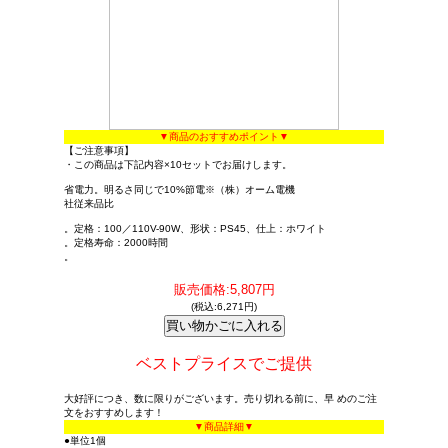
▼商品のおすすめポイント▼
【ご注意事項】
・この商品は下記内容×10セットでお届けします。
省電力。明るさ同じで10%節電※（株）オーム電機
社従来品比
。定格：100／110V-90W、形状：PS45、仕上：ホワイト
。定格寿命：2000時間
。
販売価格:5,807円
(税込:6,271円)
ベストプライスでご提供
大好評につき、数に限りがございます。売り切れる前に、早 めのご注
文をおすすめします！
▼商品詳細▼
●単位1個