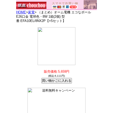
HOME
>
家電
> （まとめ）オーム電機 エコなボール
E26口金 電球色・8W 1箱(2個) 型
番:EFA10EL/8NX2P【×5セット】
販売価格:5,659円
(税込:6,111円)