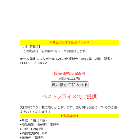
▼商品のおすすめポイント▼
【ご注意事項】
・この商品は下記内容×5セットでお届けします。
オーム電機 エコなボール E26口金 電球色・8W 1箱（2個） 型番：
EFA10EL／8NX2P
販売価格:5,659円
(税込:6,111円)
ベストプライスでご提供
大好評につき、数に限りがございます。売り切れる前に、早 めのご注
文をおすすめします！
▼商品詳細▼
●単位 1箱（２個）
●商品種別 40W形 電球色
●口金 E26口金
●消費電力[W] 8W
●光源色 電球色