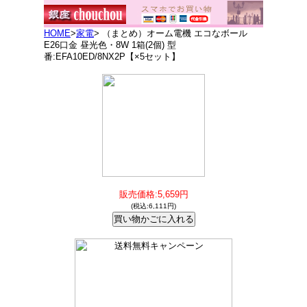
HOME
>
家電
> （まとめ）オーム電機 エコなボール
E26口金 昼光色・8W 1箱(2個) 型
番:EFA10ED/8NX2P【×5セット】
販売価格:5,659円
(税込:6,111円)