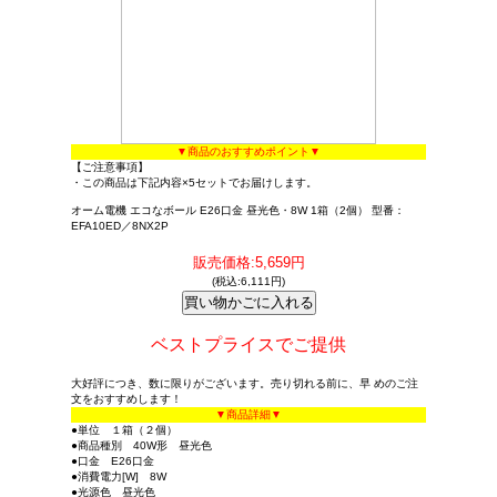
▼商品のおすすめポイント▼
【ご注意事項】
・この商品は下記内容×5セットでお届けします。
オーム電機 エコなボール E26口金 昼光色・8W 1箱（2個） 型番：
EFA10ED／8NX2P
販売価格:5,659円
(税込:6,111円)
ベストプライスでご提供
大好評につき、数に限りがございます。売り切れる前に、早 めのご注
文をおすすめします！
▼商品詳細▼
●単位 １箱（２個）
●商品種別 40W形 昼光色
●口金 E26口金
●消費電力[W] 8W
●光源色 昼光色