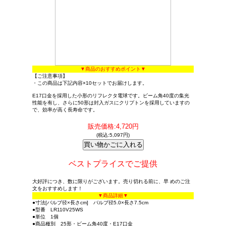
▼商品のおすすめポイント▼
【ご注意事項】
・この商品は下記内容×10セットでお届けします。
E17口金を採用した小形のリフレクタ電球です。ビーム角40度の集光
性能を有し、さらに50形は封入ガスにクリプトンを採用していますの
で、効率が高く長寿命です。
販売価格:4,720円
(税込:5,097円)
ベストプライスでご提供
大好評につき、数に限りがございます。売り切れる前に、早 めのご注
文をおすすめします！
▼商品詳細▼
●寸法[バルブ径×長さcm] バルブ径5.0×長さ7.5cm
●型番 LR110V25WS
●単位 1個
●商品種別 25形・ビーム角40度・E17口金