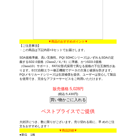
▼商品のおすすめポイント▼
【ご注意事項】
・この商品は下記内容×3セットでお届けします。
SDA規格準拠、高い互換性。PQI SDHCシリーズはいずれもSDAの定
義するSD2.0規格（Class2／4／6）に準拠、かつSD3.0規格
（Class10）サポート、FAT32形式採用で異なる規格の下位互換性があ
ります。ECC自動エラー修正機能でデータの欠落と破損を防ぎます。
PQIメモリカードシリーズは生涯補償を提供、ユーザーは安心して製品
を使用でき、完全なアフターサービスをご利用いただけます。
販売価格:5,028円
(税込:5,430円)
ベストプライスでご提供
大好評につき、数に限りがございます。売り切れる前に、早 めのご注
文をおすすめします！
▼商品詳細▼
●単位 1枚