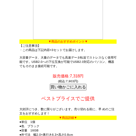
▼商品のおすすめポイント▼
【ご注意事項】
・この商品は下記内容×3セットでお届けします。
大容量データ、大量のデータでも高速データ転送でストレスなく使用可
能です。USB2.0への下位互換が可能でUSB2.0対応のパソコン、機器
でもそのまま接続可能です。
販売価格:7,318円
(税込:7,903円)
ベストプライスでご提供
大好評につき、数に限りがございます。売り切れる前に、早 めのご注
文をおすすめします！
▼商品詳細▼
●単位 1個
●色 ブラック
●容量 16GB
●外寸法 幅2.0×奥行き6.3×高さ0.8cm