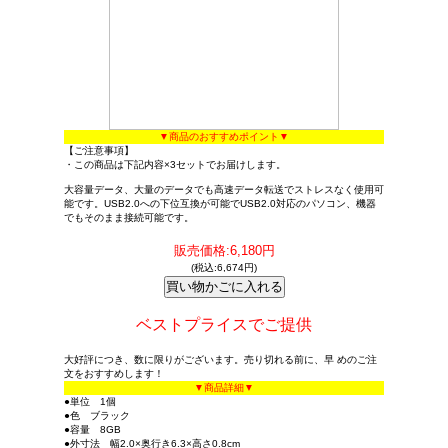
▼商品のおすすめポイント▼
【ご注意事項】
・この商品は下記内容×3セットでお届けします。
大容量データ、大量のデータでも高速データ転送でストレスなく使用可
能です。USB2.0への下位互換が可能でUSB2.0対応のパソコン、機器
でもそのまま接続可能です。
販売価格:6,180円
(税込:6,674円)
ベストプライスでご提供
大好評につき、数に限りがございます。売り切れる前に、早 めのご注
文をおすすめします！
▼商品詳細▼
●単位 1個
●色 ブラック
●容量 8GB
●外寸法 幅2.0×奥行き6.3×高さ0.8cm