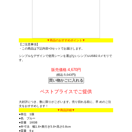
▼商品のおすすめポイント▼
【ご注意事項】
・この商品は下記内容×3セットでお届けします。
シンプルなデザインで使用シーンを選ばないシンプルUSB2.0メモリで
す。
販売価格:4,670円
(税込:5,043円)
ベストプライスでご提供
大好評につき、数に限りがございます。売り切れる前に、早 めのご注
文をおすすめします！
▼商品詳細▼
●単位 1個
●色 ブルー
●容量 16GB
●外寸法 幅1.8×奥行き5.9×高さ0.8cm
●質量 9ｇ