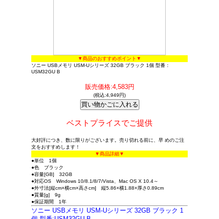
▼商品のおすすめポイント▼
ソニー USBメモリ USM-Uシリーズ 32GB ブラック 1個 型番：
USM32GU B
販売価格:4,583円
(税込:4,949円)
ベストプライスでご提供
大好評につき、数に限りがございます。売り切れる前に、早 めのご注
文をおすすめします！
▼商品詳細▼
●単位 1個
●色 ブラック
●容量[GB] 32GB
●対応OS Windows 10/8.1/8/7/Vista、Mac OS X 10.4～
●外寸法[縦cm×横cm×高さcm] 縦5.86×横1.88×厚さ0.89cm
●質量[g] 9g
●保証期間 1年
ソニー USBメモリ USM-Uシリーズ 32GB ブラック 1
個 型番:USM32GU B