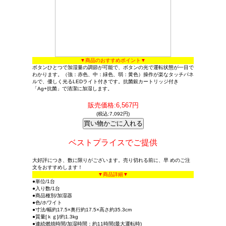
▼商品のおすすめポイント▼
ボタンひとつで加湿量の調節が可能で、ボタンの光で運転状態が一目で
わかります。（強：赤色、中：緑色、弱：黄色）操作が楽なタッチパネ
ルで、優しく光るLEDライト付きです。抗菌銀カートリッジ付き
「Ag+抗菌」で清潔に加湿します。
販売価格:6,567円
(税込:7,092円)
ベストプライスでご提供
大好評につき、数に限りがございます。売り切れる前に、早 めのご注
文をおすすめします！
▼商品詳細▼
●単位/1台
●入り数/1台
●商品種別/加湿器
●色/ホワイト
●寸法/幅約17.5×奥行約17.5×高さ約35.3cm
●質量[ｋｇ]/約1.3kg
●連続燃焼時間/加湿時間：約11時間(最大運転時)