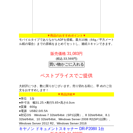
▼商品のおすすめポイント▼
モバイルタイプでありながらADFを搭載。最大10枚（64g／平方メート
ル紙の場合）までの原稿をまとめてセットし、連続スキャンできます。
販売価格:31,083円
(税込:33,569円)
ベストプライスでご提供
大好評につき、数に限りがございます。売り切れる前に、早 めのご注
文をおすすめします！
▼商品詳細▼
●単位 1台
●外寸法 幅31.25.×奥行5.65×高さ4.0cm
●質量 600g
●電源 USB2.0/0.5A
●対応OS Windows 7 32bit/64bit（SP1以降）、8 32bit/64bit、8.1
32bit/64bit、10 32bit/64bit、Windows Server 2008 R2(SP1以降）、
Windows Server 2012 R2、Windows Server 2016
キヤノン ドキュメントスキャナー DR-P208II 1台