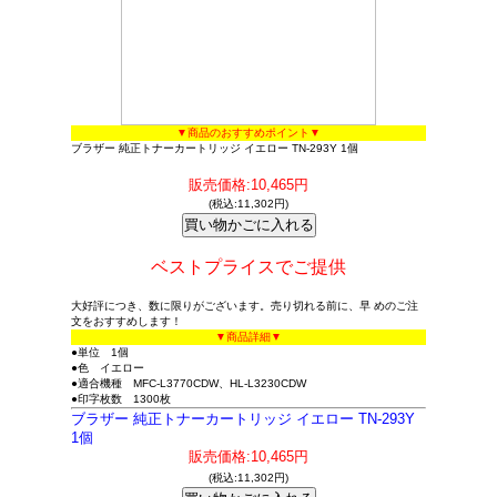
▼商品のおすすめポイント▼
ブラザー 純正トナーカートリッジ イエロー TN-293Y 1個
販売価格:10,465円
(税込:11,302円)
ベストプライスでご提供
大好評につき、数に限りがございます。売り切れる前に、早 めのご注
文をおすすめします！
▼商品詳細▼
●単位 1個
●色 イエロー
●適合機種 MFC-L3770CDW、HL-L3230CDW
●印字枚数 1300枚
ブラザー 純正トナーカートリッジ イエロー TN-293Y
1個
販売価格:10,465円
(税込:11,302円)