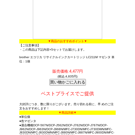
▼商品のおすすめポイント▼
【ご注意事項】
・この商品は下記内容×5セットでお届けします。
brother エコリカ リサイクルインクカートリッジ LC211M マゼンタ 単
位：1個
販売価格:4,477円
(税込:4,835円)
ベストプライスでご提供
大好評につき、数に限りがございます。売り切れる前に、早 めのご注
文をおすすめします！
▼商品詳細▼
●単位個
●色マゼンタ
●適合機種DCP-567N/DCP-J562N/DCP-J762N/DCP-J767N/DCP-
J962N/DCP-J963N/DCP-J968N/MFC-J730DN/MFC-J730DWN/MFC-
J830DN/MFC-J830DWN/MFC-J880N/MFC-J887N/MFC-J900DN/MFC-