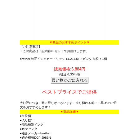
▼商品のおすすめポイント▼
【ご注意事項】
・この商品は下記内容×3セットでお届けします。
brother 純正インクカートリッジ LC21EM マゼンタ 単位：1個
販売価格:5,884円
(税込:6,354円)
ベストプライスでご提供
大好評につき、数に限りがございます。売り切れる前に、早 めのご注
文をおすすめします！
▼商品詳細▼
●単位個
●入り数1
●商品種別インク
●色マゼンタ
●適合メーカーbrother
●適合機種DCP-J983N