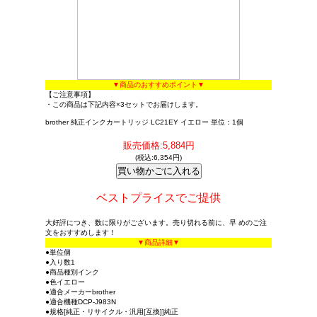
▼商品のおすすめポイント▼
【ご注意事項】
・この商品は下記内容×3セットでお届けします。
brother 純正インクカートリッジ LC21EY イエロー 単位：1個
販売価格:5,884円
(税込:6,354円)
ベストプライスでご提供
大好評につき、数に限りがございます。売り切れる前に、早 めのご注
文をおすすめします！
▼商品詳細▼
●単位個
●入り数1
●商品種別インク
●色イエロー
●適合メーカーbrother
●適合機種DCP-J983N
●規格[純正・リサイクル・汎用[互換]]純正