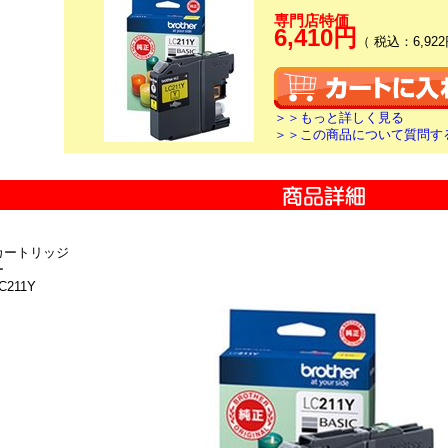
専門店特価
6,410円
（ 税込：6,922
＞＞もっと詳しく見る
＞＞この商品について質問す
カートリッジ
ー
211Y