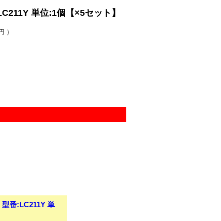
11Y 単位:1個【×5セット】
円 ）
:LC211Y 単