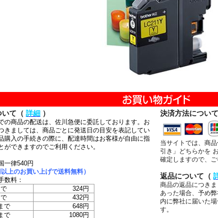
ついて（
詳細
）
決済方法につい
での商品の配送は、佐川急便に委託しております。お
つきましては、商品ごとに発送日の目安を表記してい
品購入の手続きの際に、配達時間はお客様が自由に指
当サイトでは、商品
とができますのでご利用ください。
引き」どちらかを 
確定しますので、ご
国一律540円
00円以上のお買い上げで送料無料）
返品について（
手数料：
商品の返品につきま
まで
324円
あった場合、予め弊
まで
432円
内に弊社に届いた場
まで
648円
す。
まで
1080円