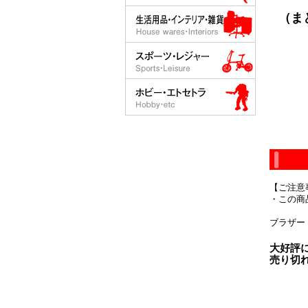
（ま
【ご注意
・この商
ブラザー 
大好評
売り切