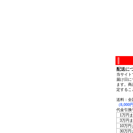
配送に
当サイト
届け日に
ます。商
定するこ
送料：全
（8,0
代金引換
1万円
3万円
10万円
30万円