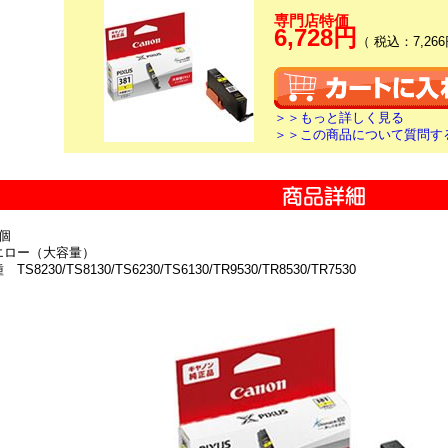
専門店特価
6,728円
（ 税込：7,266
＞＞もっと詳しく見る
＞＞この商品について質問す
個
エロー（大容量）
S8230/TS8130/TS6230/TS6130/TR9530/TR8530/TR7530