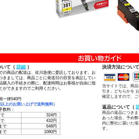
ついて（
詳細
）
決済方法につい
での商品の配送は、佐川急便に委託しております。お
つきましては、商品ごとに発送日の目安を表記してい
品購入の手続きの際に、配達時間はお客様が自由に指
当サイトでは、商品
とができますのでご利用ください。
引き」どちらかを 
確定しますので、ご
国一律540円
00円以上のお買い上げで送料無料）
返品について（
手数料：
商品の返品につきま
まで
324円
あった場合、予め弊
まで
432円
内に弊社に届いた場
まで
648円
す。
まで
1080円