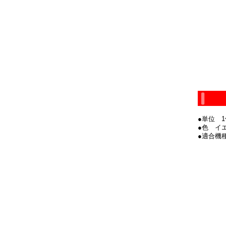
●単位 1
●色 イ
●適合機種 T