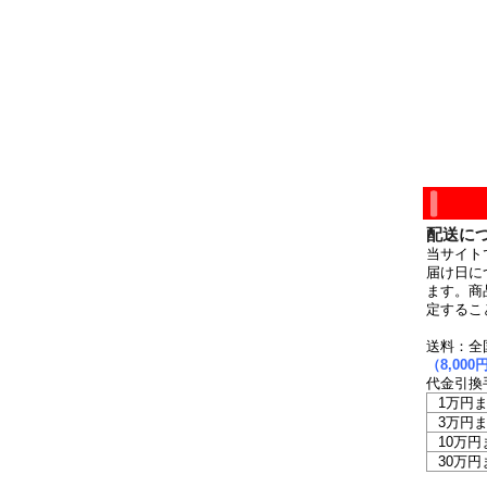
配送に
当サイト
届け日に
ます。商
定するこ
送料：全
（8,0
代金引換
1万円
3万円
10万円
30万円