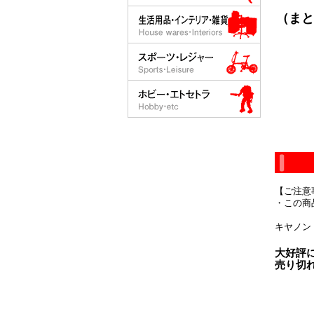
（まと
【ご注意
・この商
キヤノン 
大好評
売り切