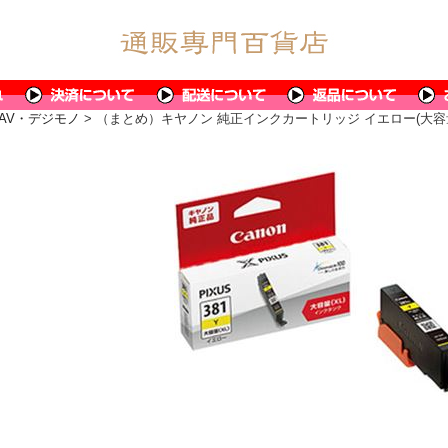
AV・デジモノ
> （まとめ）キヤノン 純正インクカートリッジ イエロー(大容量) B