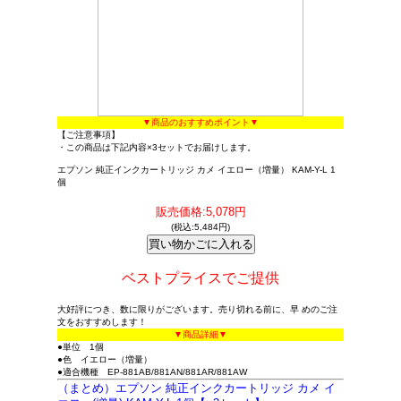
▼商品のおすすめポイント▼
【ご注意事項】
・この商品は下記内容×3セットでお届けします。
エプソン 純正インクカートリッジ カメ イエロー（増量） KAM-Y-L 1
個
販売価格:5,078円
(税込:5,484円)
ベストプライスでご提供
大好評につき、数に限りがございます。売り切れる前に、早 めのご注
文をおすすめします！
▼商品詳細▼
●単位 1個
●色 イエロー（増量）
●適合機種 EP-881AB/881AN/881AR/881AW
（まとめ）エプソン 純正インクカートリッジ カメ イ