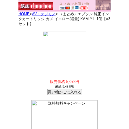
HOME
>
AV・デジモノ
> （まとめ）エプソン 純正イン
クカートリッジ カメ イエロー(増量) KAM-Y-L 1個【×3
セット】
販売価格:5,078円
(税込:5,484円)