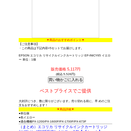
▼商品のおすすめポイント▼
【ご注意事項】
・この商品は下記内容×5セットでお届けします。
EPSON エコリカ リサイクルインクカートリッジ EP-INICY65 イエロ
ー 単位：1個
販売価格:5,117円
(税込:5,526円)
ベストプライスでご提供
大好評につき、数に限りがございます。売り切れる前に、早 めのご注
文をおすすめします！
▼商品詳細▼
●単位個
●色イエロー
●適合機種PX-1200/PX-1600F/PX-1700F/PX-673F
（まとめ）エコリカ リサイクルインクカートリッジ