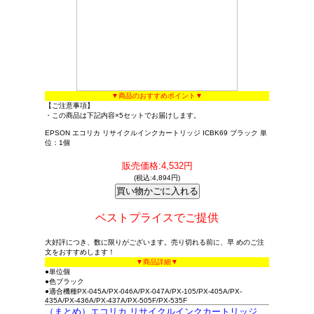
▼商品のおすすめポイント▼
【ご注意事項】
・この商品は下記内容×5セットでお届けします。
EPSON エコリカ リサイクルインクカートリッジ ICBK69 ブラック 単
位：1個
販売価格:4,532円
(税込:4,894円)
ベストプライスでご提供
大好評につき、数に限りがございます。売り切れる前に、早 めのご注
文をおすすめします！
▼商品詳細▼
●単位個
●色ブラック
●適合機種PX-045A/PX-046A/PX-047A/PX-105/PX-405A/PX-
435A/PX-436A/PX-437A/PX-505F/PX-535F
（まとめ）エコリカ リサイクルインクカートリッジ