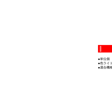
●単位個
●色ライ
●適合機種E