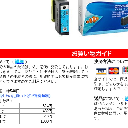
ついて（
詳細
）
決済方法につい
での商品の配送は、佐川急便に委託しております。お
つきましては、商品ごとに発送日の目安を表記してい
品購入の手続きの際に、配達時間はお客様が自由に指
当サイトでは、商品
とができますのでご利用ください。
引き」どちらかを 
確定しますので、ご
国一律540円
00円以上のお買い上げで送料無料）
返品について（
手数料：
商品の返品につきま
まで
324円
あった場合、予め弊
まで
432円
内に弊社に届いた場
まで
648円
す。
まで
1080円