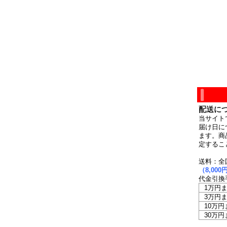
配送に
当サイト
届け日に
ます。商
定するこ
送料：全
（8,0
代金引換
1万円
3万円
10万円
30万円