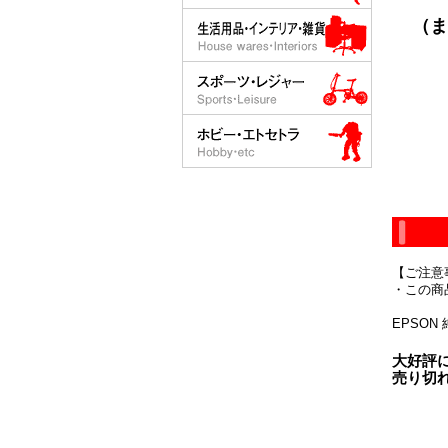
（ま
【ご注意
・この商
EPSON
大好評
売り切