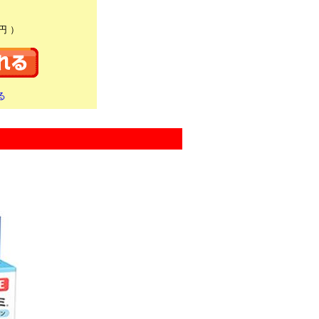
円 ）
る