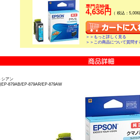
専門店特価
4,636円
（ 税込：5,006
＞＞もっと詳しく見る
＞＞この商品について質問す
トシアン
P-879AB/EP-879AR/EP-879AW