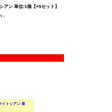
トシアン 単位:1個【×5セット】
円 ）
 ライトシアン 単