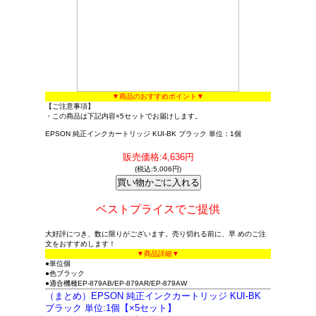
▼商品のおすすめポイント▼
【ご注意事項】
・この商品は下記内容×5セットでお届けします。
EPSON 純正インクカートリッジ KUI-BK ブラック 単位：1個
販売価格:4,636円
(税込:5,006円)
ベストプライスでご提供
大好評につき、数に限りがございます。売り切れる前に、早 めのご注
文をおすすめします！
▼商品詳細▼
●単位個
●色ブラック
●適合機種EP-879AB/EP-879AR/EP-879AW
（まとめ）EPSON 純正インクカートリッジ KUI-BK
ブラック 単位:1個【×5セット】