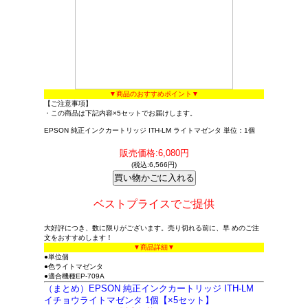
▼商品のおすすめポイント▼
【ご注意事項】
・この商品は下記内容×5セットでお届けします。
EPSON 純正インクカートリッジ ITH-LM ライトマゼンタ 単位：1個
販売価格:6,080円
(税込:6,566円)
ベストプライスでご提供
大好評につき、数に限りがございます。売り切れる前に、早 めのご注
文をおすすめします！
▼商品詳細▼
●単位個
●色ライトマゼンタ
●適合機種EP-709A
（まとめ）EPSON 純正インクカートリッジ ITH-LM
イチョウライトマゼンタ 1個【×5セット】