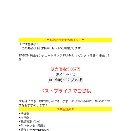
▼商品のおすすめポイント▼
【ご注意事項】
・この商品は下記内容×3セットでお届けします。
EPSON 純正インクカートリッジ KUI-M-L マゼンタ（増量） 単位：1
個
販売価格:5,067円
(税込:5,472円)
ベストプライスでご提供
大好評につき、数に限りがございます。売り切れる前に、早 めのご注
文をおすすめします！
▼商品詳細▼
●単位個
●入り数1
●商品種別インク
●色マゼンタ（増量）
●適合メーカーEPSON