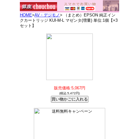
HOME
>
AV・デジモノ
> （まとめ）EPSON 純正イン
クカートリッジ KUI-M-L マゼンタ(増量) 単位:1個【×3
セット】
販売価格:5,067円
(税込:5,472円)