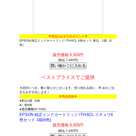
▼商品のおすすめポイント▼
EPSON 純正インクカートリッジ ITH-6CL 6色セット 単位：1箱（6
色）
販売価格:6,926円
(税込:7,480円)
ベストプライスでご提供
大好評につき、数に限りがございます。売り切れる前に、早 めのご注
文をおすすめします！
▼商品詳細▼
●単位1箱（6色
●）色6色
●適合機種EP-709A
EPSON 純正インクカートリッジ ITH-6CL イチョウ6
色セット 1箱(6色)
販売価格:6,926円
(税込:7,480円)