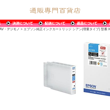
AV・デジモノ
> エプソン純正インクカートリッジ シアン(増量タイプ) 型番:ICC