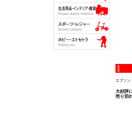
エプソン 
大好評
売り切