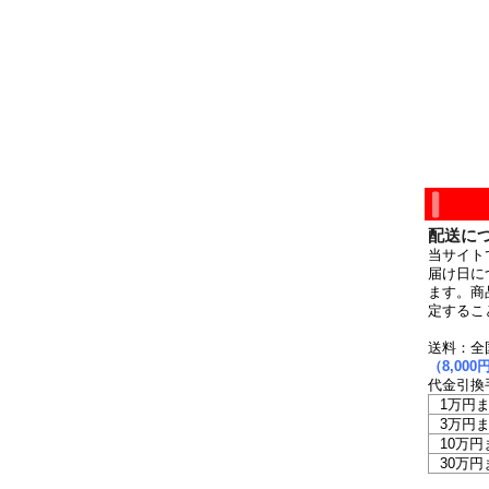
配送に
当サイト
届け日に
ます。商
定するこ
送料：全
（8,0
代金引換
1万円
3万円
10万円
30万円