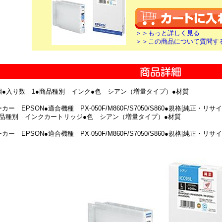
＞＞もっと詳しく見る
＞＞この商品について質問す
個●入り数 1●商品種別 インク●色 シアン（増量タイプ）●材質
カー EPSON●適合機種 PX-050F/M860F/S7050/S860●規格[純正・
商品種別 インクカートリッジ●色 シアン（増量タイプ）●材質
カー EPSON●適合機種 PX-050F/M860F/S7050/S860●規格[純正・リ