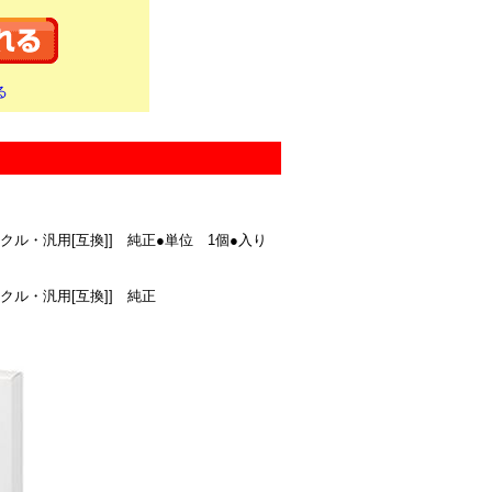
る
リサイクル・汎用[互換]] 純正●単位 1個●入り
サイクル・汎用[互換]] 純正