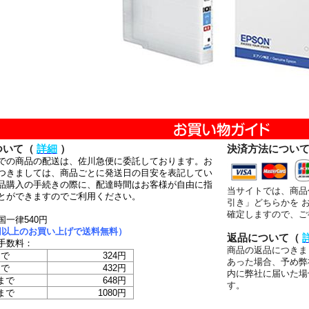
ついて（
詳細
）
決済方法につい
での商品の配送は、佐川急便に委託しております。お
つきましては、商品ごとに発送日の目安を表記してい
品購入の手続きの際に、配達時間はお客様が自由に指
当サイトでは、商品
とができますのでご利用ください。
引き」どちらかを 
確定しますので、ご
国一律540円
00円以上のお買い上げで送料無料）
返品について（
手数料：
商品の返品につきま
まで
324円
あった場合、予め弊
まで
432円
内に弊社に届いた場
まで
648円
す。
まで
1080円