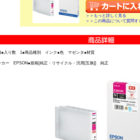
＞＞もっと詳しく見る
＞＞この商品について質問す
個●入り数 1●商品種別 インク●色 マゼンタ●材質
カー EPSON●規格[純正・リサイクル・汎用[互換]] 純正