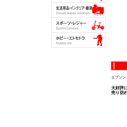
エプソン 
大好評
売り切