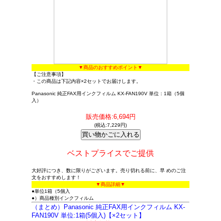
▼商品のおすすめポイント▼
【ご注意事項】
・この商品は下記内容×2セットでお届けします。
Panasonic 純正FAX用インクフィルム KX-FAN190V 単位：1箱（5個
入）
販売価格:6,694円
(税込:7,229円)
ベストプライスでご提供
大好評につき、数に限りがございます。売り切れる前に、早 めのご注
文をおすすめします！
▼商品詳細▼
●単位1箱（5個入
●）商品種別インクフィルム
（まとめ）Panasonic 純正FAX用インクフィルム KX-
FAN190V 単位:1箱(5個入)【×2セット】