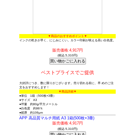
▼商品のおすすめポイント▼
インクの乾きが早く、にじみにくい。カラー印刷が映える高い白色度。
販売価格:4,917円
(税込:5,310円)
ベストプライスでご提供
大好評につき、数に限りがございます。売り切れる前に、早 めのご注
文をおすすめします！
▼商品詳細▼
●単位 1箱（500枚×3冊）
●サイズ A3
●坪量 約80g/平方メートル
●白色度 約98％
●紙厚 約106μm
APP 高品質マルチ用紙 A3 1箱(500枚×3冊)
販売価格:4,917円
(税込:5,310円)