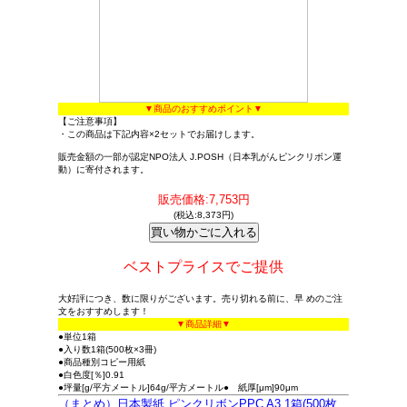
▼商品のおすすめポイント▼
【ご注意事項】
・この商品は下記内容×2セットでお届けします。
販売金額の一部が認定NPO法人 J.POSH（日本乳がんピンクリボン運
動）に寄付されます。
販売価格:7,753円
(税込:8,373円)
ベストプライスでご提供
大好評につき、数に限りがございます。売り切れる前に、早 めのご注
文をおすすめします！
▼商品詳細▼
●単位1箱
●入り数1箱(500枚×3冊)
●商品種別コピー用紙
●白色度[％]0.91
●坪量[g/平方メートル]64g/平方メートル● 紙厚[μm]90μm
（まとめ）日本製紙 ピンクリボンPPC A3 1箱(500枚