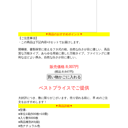
▼商品のおすすめポイント▼
【ご注意事項】
・この商品は下記内容×2セットでお届けします。
開梱後、書類保管に使えるフタ式の箱。自然な白さが目に優しい、高品
質な万能タイプ。あらゆる用途に適した万能タイプ。ファイリングに便
利なほどよい厚み。自然な白さが目に優しい。
販売価格:8,007円
(税込:8,647円)
ベストプライスでご提供
大好評につき、数に限りがございます。売り切れる前に、早 めのご注
文をおすすめします！
▼商品詳細▼
●型番-
●単位1箱(500枚×10冊)
●入り数5000枚
●商品種別A5(箱)
●色ナチュラル色