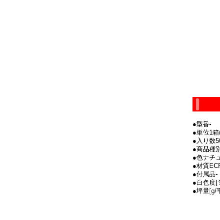
●型番-
●単位1箱(
●入り数5
●商品種別
●色ナチ
●材質EC
●付属品-
●白色度[
●坪量[g/