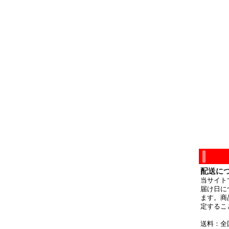
配送に
当サイト
届け日に
ます。商
定するこ
送料：全