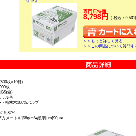
ット】
専門店特価
8,798円
（ 税込：9,501
＞＞もっと詳しく見る
＞＞この商品について質問す
500枚×10冊)
000枚
B5(箱)
ュラル色
F・植林木100%パルプ
％]約87%
平方メートル]68g/m²●紙厚[μm]90μｍ