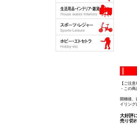
【ご注意
・この商
開梱後、
イリング
大好評
売り切