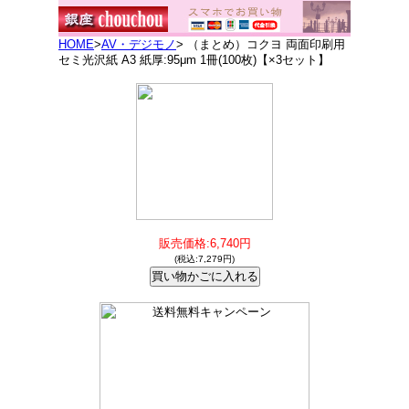
HOME
>
AV・デジモノ
> （まとめ）コクヨ 両面印刷用
セミ光沢紙 A3 紙厚:95μm 1冊(100枚)【×3セット】
販売価格:6,740円
(税込:7,279円)