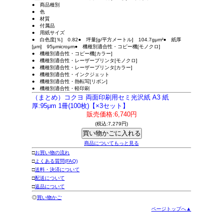
● 商品種別
● 色
● 材質
● 付属品
● 用紙サイズ
● 白色度[％] 0.82● 坪量[g/平方メートル] 104.7gμm²● 紙厚
[μm] 95μmicroμm● 機種別適合性・コピー機[モノクロ]
● 機種別適合性・コピー機[カラー]
● 機種別適合性・レーザープリンタ[モノクロ]
● 機種別適合性・レーザープリンタ[カラー]
● 機種別適合性・インクジェット
● 機種別適合性・熱転写[リボン]
● 機種別適合性・軽印刷
（まとめ）コクヨ 両面印刷用セミ光沢紙 A3 紙
厚:95μm 1冊(100枚)【×3セット】
販売価格:6,740円
(税込:7,279円)
商品についてもっと見る
□
お買い物の流れ
□
よくある質問(FAQ)
□
送料・決済について
□
配送について
□
返品について
◎
買い物かご
ページトップへ▲