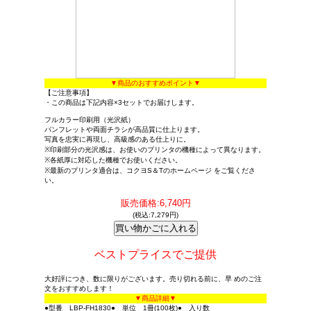
▼商品のおすすめポイント▼
【ご注意事項】
・この商品は下記内容×3セットでお届けします。
フルカラー印刷用（光沢紙）
パンフレットや両面チラシが高品質に仕上ります。
写真を忠実に再現し、高級感のある仕上りに。
※印刷部分の光沢感は、お使いのプリンタの機種によって異なります。
※各紙厚に対応した機種でお使いください。
※最新のプリンタ適合は、コクヨS＆Tのホームページ をご覧くださ
い。
販売価格:6,740円
(税込:7,279円)
ベストプライスでご提供
大好評につき、数に限りがございます。売り切れる前に、早 めのご注
文をおすすめします！
▼商品詳細▼
●型番 LBP-FH1830● 単位 1冊(100枚)● 入り数