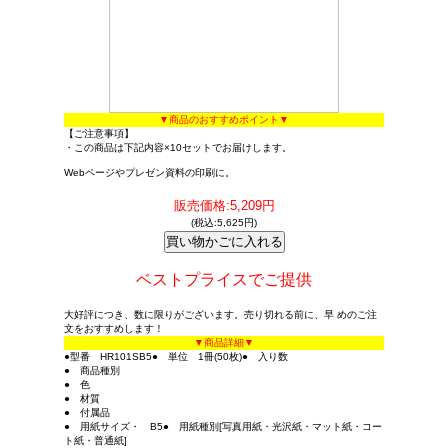
▼商品のおすすめポイント▼
【ご注意事項】
・この商品は下記内容×10セットでお届けします。
Webページやプレゼン資料の印刷に。
販売価格:5,209円
(税込:5,625円)
ベストプライスでご提供
大好評につき、数に限りがございます。売り切れる前に、早 めのご注
文をおすすめします！
▼商品詳細▼
●型番 HR101SB5● 単位 1冊(50枚)● 入り数
● 商品種別
● 色
● 材質
● 付属品
● 用紙サイズ・ B5● 用紙種別[写真用紙・光沢紙・マット紙・コー
ト紙・普通紙]