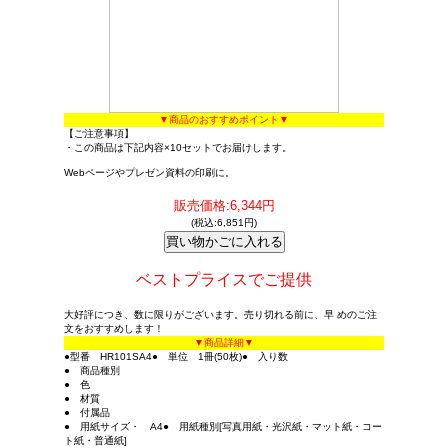
▼商品のおすすめポイント▼
【ご注意事項】
・この商品は下記内容×10セットでお届けします。
Webページやプレゼン資料の印刷に。
販売価格:6,344円
(税込:6,851円)
ベストプライスでご提供
大好評につき、数に限りがございます。売り切れる前に、早 めのご注
文をおすすめします！
▼商品詳細▼
●型番 HR101SA4● 単位 1冊(50枚)● 入り数
● 商品種別
● 色
● 材質
● 付属品
● 用紙サイズ・ A4● 用紙種別[写真用紙・光沢紙・マット紙・コー
ト紙・普通紙]