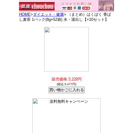
HOME
>
ダイエット・健康
> （まとめ）はくばく 香ば
し麦茶 1パック(8g×52袋) 水・湯出し【×10セット】
販売価格:3,220円
(税込:3,477円)