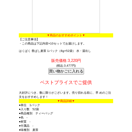
▼商品のおすすめポイント▼
【ご注意事項】
・この商品は下記内容×10セットでお届けします。
はくばく 香ばし麦茶 1パック（8g×52袋） 水・湯出し
販売価格:3,220円
(税込:3,477円)
ベストプライスでご提供
大好評につき、数に限りがございます。売り切れる前に、早 めのご注
文をおすすめします！
▼商品詳細▼
●単位 1パック
●入り数 52袋
●商品種別 ティーバッグ
●色 -
●材質 -
●付属品 -
●味種別 麦茶