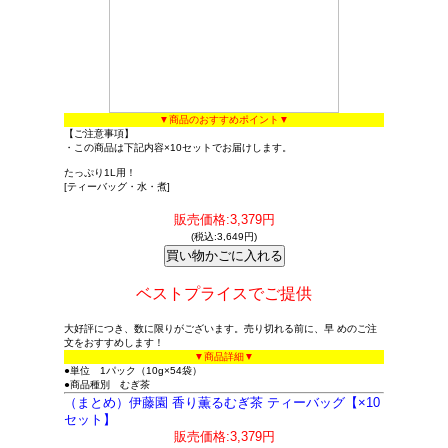
▼商品のおすすめポイント▼
【ご注意事項】
・この商品は下記内容×10セットでお届けします。
たっぷり1L用！
[ティーバッグ・水・煮]
販売価格:3,379円
(税込:3,649円)
ベストプライスでご提供
大好評につき、数に限りがございます。売り切れる前に、早 めのご注
文をおすすめします！
▼商品詳細▼
●単位 1パック（10g×54袋）
●商品種別 むぎ茶
（まとめ）伊藤園 香り薫るむぎ茶 ティーバッグ【×10
セット】
販売価格:3,379円