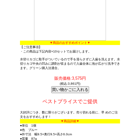
▼商品のおすすめポイント▼
【ご注意事項】
・この商品は下記内容×10セットでお届けします。
水切りカゴに取手がついているので手を濡らさずに入歯を洗えます。水
切りカゴ中央の凹みに調剤が収まるので入歯全体に泡が広がり洗浄でき
ます。グリーン購入法適合。
販売価格:3,575円
(税込:3,861円)
ベストプライスでご提供
大好評につき、数に限りがございます。売り切れる前に、早 めのご注
文をおすすめします！
▼商品詳細▼
●単位 1個
●色 ブルー
●外寸法 幅9.5×奥行9.5×高さ6.0cm
●質量 87g