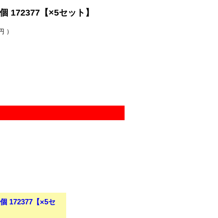
 172377【×5セット】
円 ）
。
 172377【×5セ