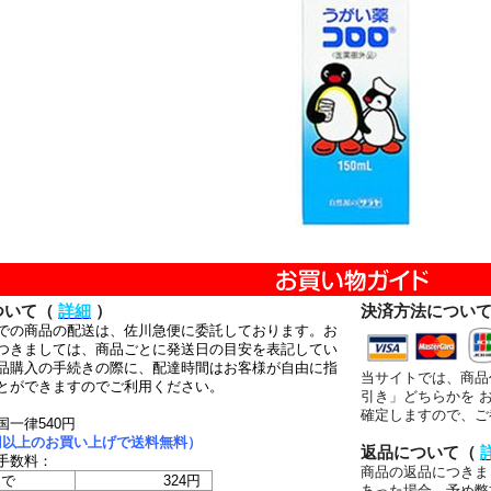
ついて（
詳細
）
決済方法につい
での商品の配送は、佐川急便に委託しております。お
つきましては、商品ごとに発送日の目安を表記してい
品購入の手続きの際に、配達時間はお客様が自由に指
当サイトでは、商品
とができますのでご利用ください。
引き」どちらかを 
確定しますので、ご
国一律540円
00円以上のお買い上げで送料無料）
返品について（
手数料：
商品の返品につきま
まで
324円
あった場合、予め弊