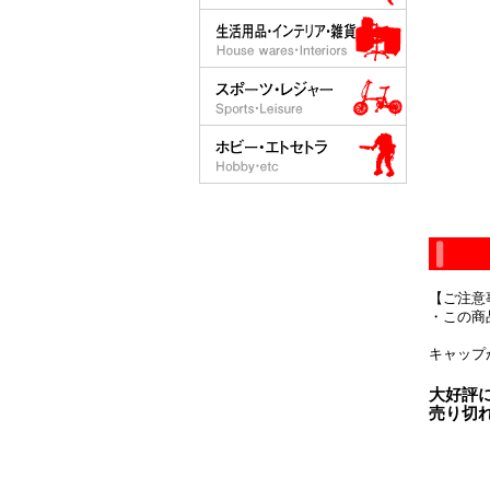
【ご注意
・この商
キャップ
大好評
売り切