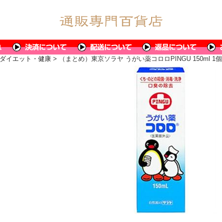
ダイエット・健康
> （まとめ）東京ソラヤ うがい薬コロロPINGU 150ml 1個 