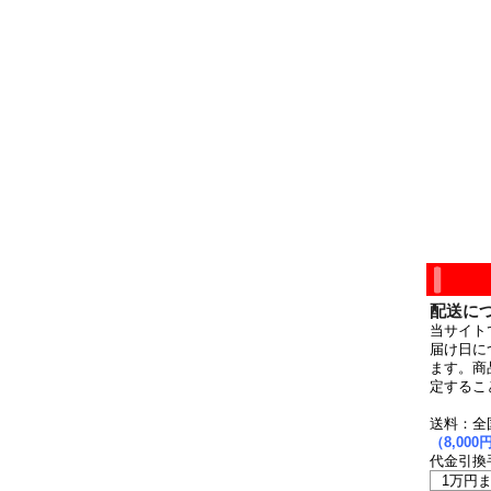
配送に
当サイト
届け日に
ます。商
定するこ
送料：全
（8,0
代金引換
1万円