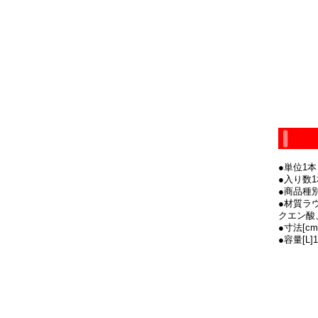
●単位1本
●入り数1
●商品種別
●材質ラ
クエン酸
●寸法[cm
●容量[L]1