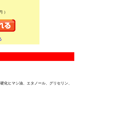
円 ）
る
ン硬化ヒマシ油、エタノール、グリセリン、