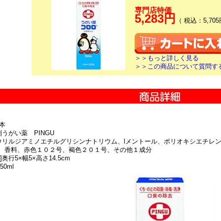
専門店特価
5,283円
（ 税込：5,705
＞＞もっと詳しく見る
＞＞この商品について質問す
本
うがい薬 PINGU
ウリルジアミノエチルグリシンナトリウム、lメントール、ポリオキシエチレ
、香料、赤色１０２号、褐色２０１号、その他１成分
]奥行5×幅5×高さ14.5cm
50ml